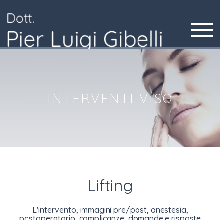
Toggle
navigatio
INTERVENTI VISO
Lifting
L'intervento, immagini pre/post, anestesia,
postoperatorio, complicanze, domande e risposte